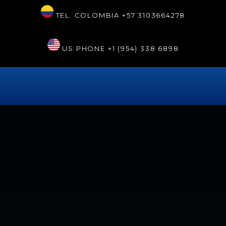
TEL. COLOMBIA
+57 3103664278
US PHONE
+1 (954) 338 6898