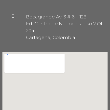
Bocagrande Av. 3 # 6 – 128
Ed. Centro de Negocios piso 2 Of.
204
Cartagena, Colombia