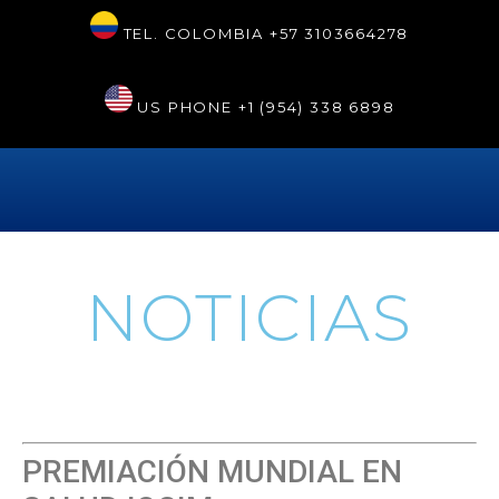
TEL. COLOMBIA
+57 3103664278
US PHONE
+1 (954) 338 6898
Notiviejas
NOTICIAS
PREMIACIÓN MUNDIAL EN